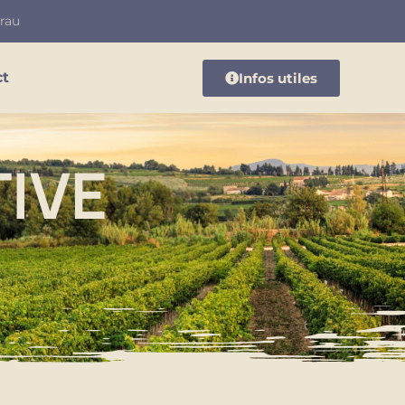
Crau
ct
Infos utiles
IVE