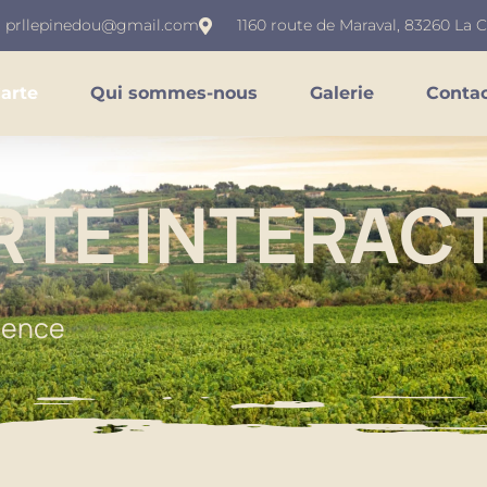
prllepinedou@gmail.com
1160 route de Maraval, 83260 La 
arte
Qui sommes-nous
Galerie
Conta
RTE INTERACT
idence