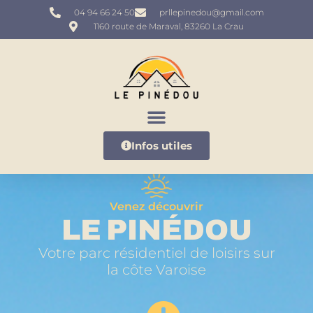
04 94 66 24 50
prllepinedou@gmail.com
1160 route de Maraval, 83260 La Crau
Infos utiles
Venez découvrir
LE PINÉDOU
Votre parc résidentiel de loisirs sur
la côte Varoise